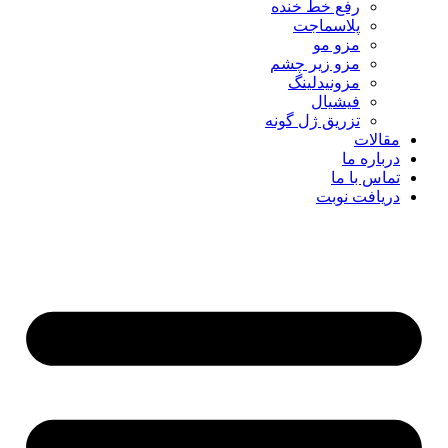
رفع خط خنده
پلاسماجت
مزو مو
مزو زیر چشم
مزونیدلینگ
فیشیال
تزریق ژل گونه
مقالات
درباره ما
تماس با ما
دریافت نوبت