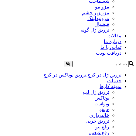
پلاسماجت
مزو مو
مزو زیر چشم
مزونیدلینگ
فیشیال
تزریق ژل گونه
مقالات
درباره ما
تماس با ما
دریافت نوبت
تزریق ژل در کرج,تزریق بوتاکس در کرج
خدمات
نمونه کارها
تزریق ژل لب
بوتاکس
ویواسه
هایفو
خالبرداری
تزریق چربی
رفع تتو
رفع غبغب