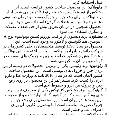
قبیل استفاده کرد.
مایوبلاک:
این محصول ساخت کشور فرانسه است. این
بوتاکس از نوروتوکسین بوتولینوم نوع B تولید می شود. از این
برند بوتاکس برای رفع چین و چروک پوست و درمان دیستونی
دهانه رحم (اسپاسم عضلات گردن) استفاده می شود. این
محصول همچنین در درمان تعریق بیش از حد, ضعف عضلات
و میگرن استفاده می شود.
دیستون:
برند دیستون از ترکیب نوروتوکسین بوتولینوم نوع A
,آلبومین، هماگلوتینین و لاکتوز به وجود آمده است. این
محصول در سال 1396 توسط متخصصان داخلی کشورمان در
شرکت دانش بنیان ایمن واکسن البرز ساخته شد. این بوتاکس
باعث کاهش چشمگیر خطوط و چین و چروک های صورت در
کوتاه ترین زمان ممکن می شود.
زئومین:
برند زئومین یکی از برترین محصولات در زمینه از بین
بردن چین و چروک های پوستی است. این محصول ساخت
کشور آلمان است که در سال 2010 تاییدیه وزارت غذا و دارو
ایران را کسب کرد. بیشتر تمرکز این محصول بر روی رفع
چین و چروک بین ابرو و خطوط اخم است.
کنیتوکس:
برند بوتاکس کنیتوکس یکی از معروف ترین برند
های بوتاکس است که در کشور کانادا تولید شده و از محبوب
ترین برند ها در ایران است. این محصول برای رفع چین و
چروک صورت مناسب است اما بیشترین کاربرد آن برای
اطراف لب و چشم است.
درماتوکس:
این برند یکی از روش های نوین درمانی و آرایشی