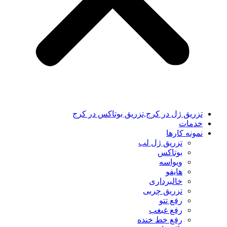
تزریق ژل در کرج,تزریق بوتاکس در کرج
خدمات
نمونه کارها
تزریق ژل لب
بوتاکس
ویواسه
هایفو
خالبرداری
تزریق چربی
رفع تتو
رفع غبغب
رفع خط خنده