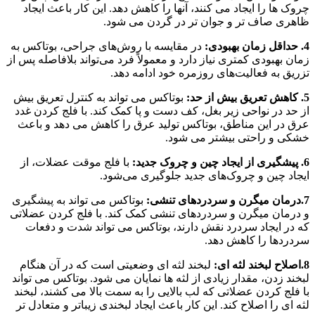
چروک ها را ایجاد می کنند، آنها را کاهش دهد. این کار باعث ایجاد
ظاهری صاف تر و جوان تر در گردن می شود.
4. حداقل زمان بهبودی:
در مقایسه با روش‌های جراحی، بوتاکس به
زمان بهبودی کمتری نیاز دارد و معمولاً فرد می‌تواند بلافاصله پس از
تزریق به فعالیت‌های روزمره خود ادامه دهد.
5. کاهش تعریق بیش از حد:
بوتاکس می تواند به کنترل تعریق بیش
از حد در نواحی زیر بغل، کف دست و پا کمک کند. با فلج کردن غدد
عرق در این مناطق، بوتاکس تولید عرق را کاهش می دهد و باعث
خشکی و راحتی بیشتر می شود.
6. پیشگیری از ایجاد چین و چروک جدید:
با فلج موقت عضلات، از
ایجاد چین و چروک‌های جدید جلوگیری می‌شود.
7.درمان میگرن و سردردهای تنشی:
بوتاکس می تواند به پیشگیری
و درمان میگرن و سردردهای تنشی کمک کند. با فلج کردن عضلاتی
که در ایجاد سردرد نقش دارند، بوتاکس می تواند شدت و دفعات
سردردها را کاهش دهد.
8.اصلاح لبخند لثه ای:
لبخند لثه ای وضعیتی است که در آن هنگام
لبخند زدن، مقدار زیادی از لثه ها نمایان می شود. بوتاکس می تواند
با فلج کردن عضلاتی که لب بالایی را به سمت بالا می کشند، لبخند
لثه ای را اصلاح کند. این کار باعث ایجاد لبخندی زیباتر و متعادل تر