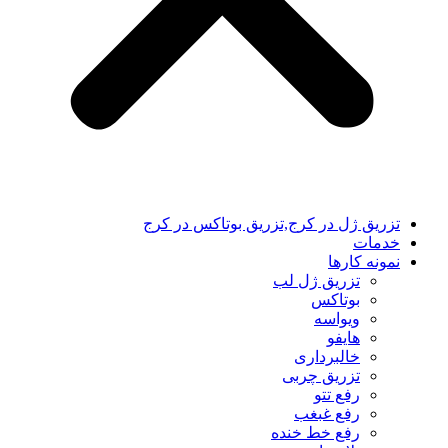
تزریق ژل در کرج,تزریق بوتاکس در کرج
خدمات
نمونه کارها
تزریق ژل لب
بوتاکس
ویواسه
هایفو
خالبرداری
تزریق چربی
رفع تتو
رفع غبغب
رفع خط خنده