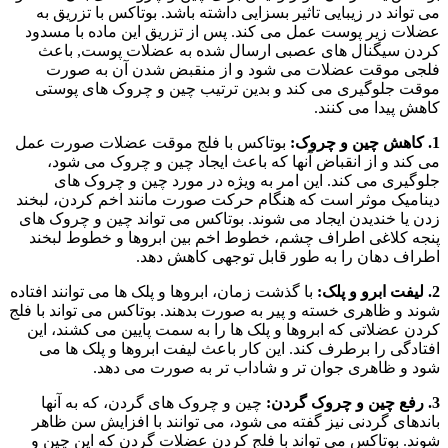
می تواند در زیبایی تاثیر بسزایی داشته باشد. بوتاکس با تزریق به
عضلات زیر پوست عمل می کند. پس از تزریق این ماده با مسدود
کردن سیگنال های عصبی ارسال شده به عضلات پوست, باعث
فلجی موقت عضلات می شود و از منقبض شدن آن به صورت
موقت جلوگیری می کند و بدین ترتیب چین و چروک های پوستی
کاهش پیدا می کنند.
1. کاهش چین و چروک:
بوتاکس با فلج موقت عضلات صورت عمل
می کند و از انقباض آنها که باعث ایجاد چین و چروک می شود،
جلوگیری می کند. این امر به ویژه در مورد چین و چروک های
دینامیک موثر است که هنگام حرکت صورت مانند اخم کردن، لبخند
زدن یا خندیدن ایجاد می شوند. بوتاکس می تواند چین و چروک های
پنجه کلاغی اطراف چشم، خطوط اخم بین ابروها و خطوط لبخند
اطراف دهان را به طور قابل توجهی کاهش دهد.
2. لیفت ابرو و پلک:
با گذشت زمان، ابروها و پلک ها می توانند افتاده
شوند و ظاهری خسته و پیر به صورت بدهند. بوتاکس می تواند با فلج
کردن عضلاتی که ابروها و پلک ها را به سمت پایین می کشند، این
افتادگی را برطرف کند. این کار باعث لیفت ابروها و پلک ها می
شود و ظاهری جوان تر و شاداب تر به صورت می دهد.
3. رفع چین و چروک گردن:
چین و چروک های گردن، که به آنها
باندهای گردنی نیز گفته می شود، می توانند با افزایش سن ظاهر
شوند. بوتاکس می تواند با فلج کردن عضلات گردن که این چین و