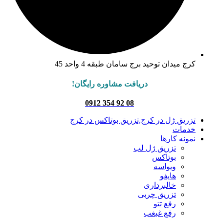
کرج میدان توحید برج سامان طبقه 4 واحد 45
دریافت مشاوره رایگان!
08 92 354 0912
تزریق ژل در کرج,تزریق بوتاکس در کرج
خدمات
نمونه کارها
تزریق ژل لب
بوتاکس
ویواسه
هایفو
خالبرداری
تزریق چربی
رفع تتو
رفع غبغب