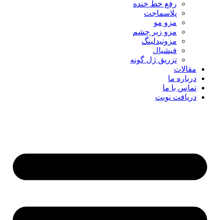
رفع خط خنده
پلاسماجت
مزو مو
مزو زیر چشم
مزونیدلینگ
فیشیال
تزریق ژل گونه
مقالات
درباره ما
تماس با ما
دریافت نوبت