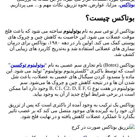
بوتاکس
، مزایا، عوارض, نحوه تزریق, نکات مهم و… می‌ پردازیم.
بوتاکس چیست؟
بوتاکس از نوعی سم به نام
بوتولینوم
ساخته می‌ شود که باعث فلج
موقت عضلات می‌ شود. این خاصیت به کاهش چین و چروک‌ های
پوستی کمک می‌ کند. اولین بار در دهه ۱۹۸۰، بوتاکس برای درمان
بیماری‌ های عضلانی استفاده شد و به‌تدریج کاربرد های زیبایی آن
کشف شد.
بوتاکس (Botox) نام تجاری سم عصبی به نام “
بوتولینوم توکسین
”
است که توسط باکتری “کلستریدیوم بوتولینوم” تولید می‌ شود. این
ماده با مسدود کردن سیگنال‌ های عصبی به عضلات، باعث شل
شدن آن‌ ها و در نتیجه کاهش چین و چروک‌ ها می‌شود. سم
بوتولینوم در هفت نوع B, C1، C2، D, E F, G وجود دارد اما ممکن
است در برخی شرایط انواع جدید از آن به وجود بیاید.
بوتاکس یک ترکیب به وجود آمده از باکتری است که پس از تزریق
آن, خود را به گیرنده های موجود متصل می کند که بر عصب تاثیر
بگذارد تا عملکرد عضلات کاهش یافته و در نهایت فلج شود.