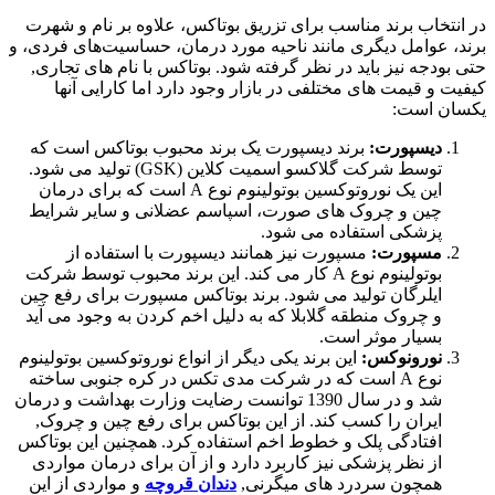
در انتخاب برند مناسب برای تزریق بوتاکس، علاوه بر نام و شهرت
برند، عوامل دیگری مانند ناحیه مورد درمان، حساسیت‌های فردی، و
حتی بودجه نیز باید در نظر گرفته شود. بوتاکس با نام های تجاری,
کیفیت و قیمت های مختلفی در بازار وجود دارد اما کارایی آنها
یکسان است:
دیسپورت:
برند دیسپورت یک برند محبوب بوتاکس است که
توسط شرکت گلاکسو اسمیت کلاین (GSK) تولید می شود.
این یک نوروتوکسین بوتولینوم نوع A است که برای درمان
چین و چروک های صورت، اسپاسم عضلانی و سایر شرایط
پزشکی استفاده می شود.
مسپورت:
مسپورت نیز همانند دیسپورت با استفاده از
بوتولینوم نوع A کار می کند. این برند محبوب توسط شرکت
ایلرگان تولید می شود. برند بوتاکس مسپورت برای رفع چین
و چروک منطقه گلابلا که به دلیل اخم کردن به وجود می آید
بسیار موثر است.
نورونوکس:
این برند یکی دیگر از انواع نوروتوکسین بوتولینوم
نوع A است که در شرکت مدی تکس در کره جنوبی ساخته
شد و در سال 1390 توانست رضایت وزارت بهداشت و درمان
ایران را کسب کند. از این بوتاکس برای رفع چین و چروک,
افتادگی پلک و خطوط اخم استفاده کرد. همچنین این بوتاکس
از نظر پزشکی نیز کاربرد دارد و از آن برای درمان مواردی
همچون سردرد های میگرنی,
دندان قروچه
و مواردی از این