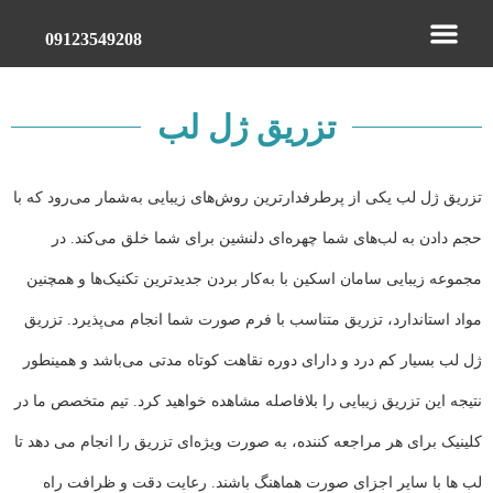
09123549208
تماس با ما
نمونه کارها
دریافت نوبت
تزریق ژل در کرج,تزریق بوتاکس در کرج
تزریق ژل لب
تزریق ژل لب یکی از پرطرفدارترین روش‌های زیبایی به‌شمار می‌رود که با
حجم دادن به لب‌های شما چهره‌ای دلنشین برای شما خلق می‌کند. در
مجموعه زیبایی سامان اسکین با به‌کار بردن جدیدترین تکنیک‌ها و همچنین
مواد استاندارد، تزریق متناسب با فرم صورت شما انجام می‌پذیرد. تزریق
ژل لب بسیار کم درد و دارای دوره نقاهت کوتاه مدتی می‌باشد و همینطور
نتیجه این تزریق زیبایی را بلافاصله مشاهده خواهید کرد. تیم متخصص ما در
کلینیک برای هر مراجعه کننده، به صورت ویژه‌ای تزریق را انجام می دهد تا
لب ها با سایر اجزای صورت هماهنگ باشند. رعایت دقت و ظرافت راه