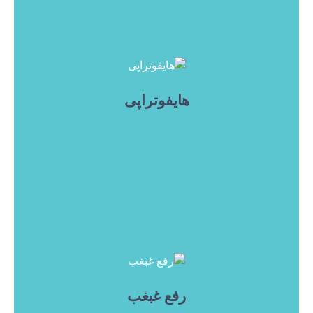
هایفوتراپی
رفع غبغب