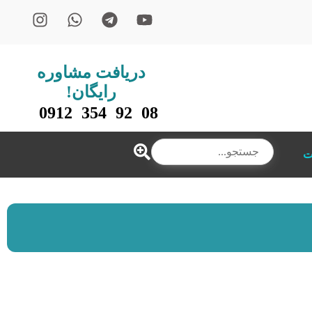
دریافت مشاوره
رایگان!
08 92 354 0912
ت