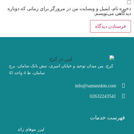
ذخیره نام، ایمیل و وبسایت من در مرورگر برای زمانی که دوباره
دیدگاهی می‌نویسم.
کرج، بین میدان توحید و خیابان امیری، نبش بانک سامان، برج
سامان، ط 4 واحد 45
info@samanskin.com
02632243541
فهرست خدمات
لیزر موهای زائد